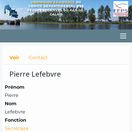
COMMISION EAU DOUCE
DU
Aller
COMITÉ DÉPARTEMENTAL DES
PÊCHES SPORTIVES DU PAS-DE-
au
CALAIS
contenu
principal
Principal
CD62PSED
Primary
Voir
Contact
tabs
Pierre Lefebvre
Prénom
Pierre
Nom
Lefebvre
Fonction
Secrétaire