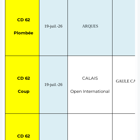
CD 62
19-juil.-26
ARQUES
T
Plombée
CD 62
CALAIS
GAULE CAL
19-juil.-26
pê
Coup
Open International
CD 62