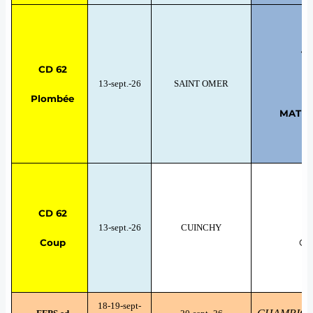
TE
CD 62
13-sept.-26
SAINT OMER
Plombée
MATRIX
CD 62
13-sept.-26
CUINCHY
Coup
GO
18-19-sept-