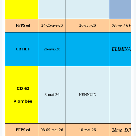
FFPS ed
24-25-avr-26
26-avr.-26
2ème DIVI
ELIMINATO
26-avr.-26
CR HDF
CD 62
3-mai-26
HENNUIN
T
Plombée
FFPS ed
08-09-mai-26
10-mai-26
2ème DIVI