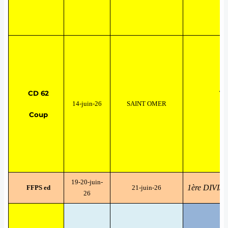
CD 62
TE
14-juin-26
SAINT OMER
Coup
19-20-juin-
1ère DIVIS
FFPS ed
21-juin-26
26