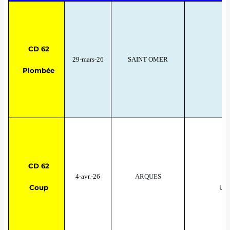
CD 62
29-mars-26
SAINT OMER
T
Plombée
CD 62
4-avr.-26
ARQUES
Coup
UN