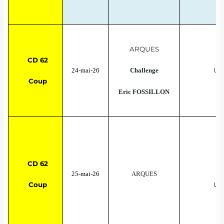
ARQUES
CD 62
UN
24-mai-26
Challenge
Coup
Al
Eric FOSSILLON
CD 62
25-mai-26
ARQUES
Coup
UN