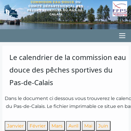
COMMISION EAU DOUCE
DU
Aller
COMITÉ DÉPARTEMENTAL DES
PÊCHES SPORTIVES DU PAS-DE-
au
CALAIS
contenu
principal
Principal
CD62PSED
Le calendrier de la commission eau
douce des pêches sportives du
Pas-de-Calais
Dans le document ci dessous vous trouverez le calen
du Pas-de-Calais. Le fichier imprimable ce situe en ba
Janvier
Février
Mars
Avril
Mai
Juin