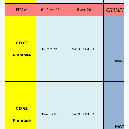
16-17-avr-26
18-avr.-26
CHAMPIONN
FIPS ed
TE
CD 62
18-avr.-26
SAINT OMER
Plombée
MATRIX
TE
CD 62
19-avr.-26
SAINT OMER
Plombée
MATRIX