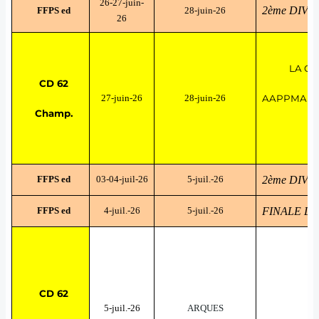
26-27-juin-
2ème DIVI
FFPS ed
28-juin-26
26
LA GA
CD 62
27-juin-26
28-juin-26
AAPPMA "Le
Champ.
FFPS ed
03-04-juil-26
5-juil.-26
2ème DIVI
FFPS ed
4-juil.-26
5-juil.-26
FINALE DE
CD 62
5-juil.-26
ARQUES