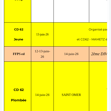
CD 62
Organisé par
13-juin-26
Jeune
et CD62 - MAMETZ étan
12-13-juin-
2ème DIVIS
FFPS ed
14-juin-26
26
CD 62
TE
14-juin-26
SAINT OMER
Plombée