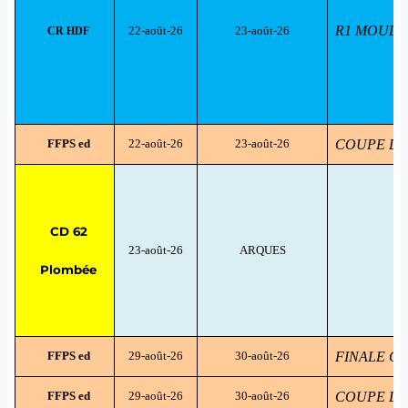
R1 MOULINE
22-août-26
23-août-26
CR HDF
FFPS ed
22-août-26
23-août-26
COUPE DE F
CD 62
23-août-26
ARQUES
T
Plombée
FFPS ed
29-août-26
30-août-26
FINALE C
FFPS ed
29-août-26
30-août-26
COUPE DE F