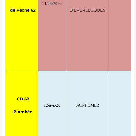
11/04/2026
de Pêche 62
D'EPERLECQUES
P
CD 62
12-avr.-26
SAINT OMER
T
Plombée