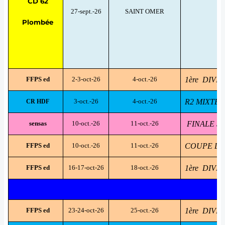
CD 62
27-sept.-26
SAINT OMER
T
Plombée
FFPS ed
2-3-oct-26
4-oct.-26
1ère DIVI
3-oct.-26
4-oct.-26
R2 MIX
CR HDF
sensas
10-oct.-26
11-oct.-26
FINALE SE
FFPS ed
10-oct.-26
11-oct.-26
COUPE DE 
FFPS ed
16-17-oct-26
18-oct.-26
1ère DIVIS
FFPS ed
23-24-oct-26
25-oct.-26
1ère DIVI