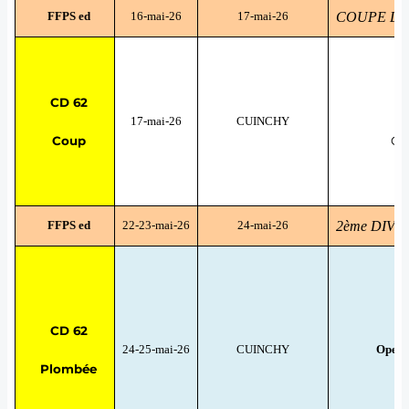
FFPS ed
16-mai-26
17-mai-26
COUPE DE
CD 62
17-mai-26
CUINCHY
Coup
GO
FFPS ed
22-23-mai-26
24-mai-26
2ème DIVI
T
CD 62
24-25-mai-26
CUINCHY
Open
Plombée