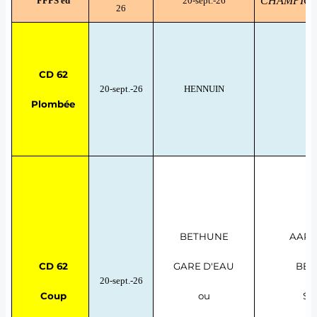
CHAMPIONNA
FFPS ed
20-sept.-26
26
CD 62
20-sept.-26
HENNUIN
T
Plombée
BETHUNE
AAPP
CD 62
GARE D'EAU
BET
20-sept.-26
Coup
ou
SE