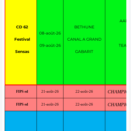
AAPP
CD 62
BETHUNE
08-août-26
Festival
CANAL A GRAND
09-août-26
TEAM
Sensas
GABARIT
21-août-26
22-août-26
CHAMPIONN
FIPS ed
21-août-26
22-août-26
CHAMPIONN
FIPS ed