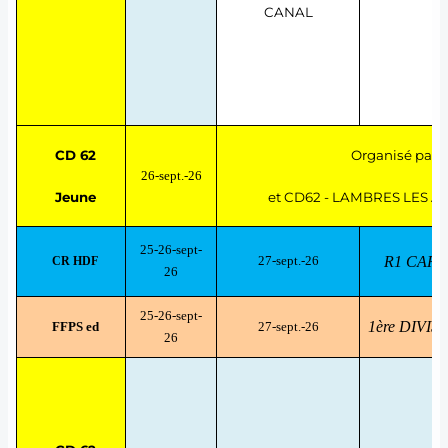
CANAL
CD 62
Organisé par
26-sept.-26
Jeune
et CD62 - LAMBRES LES AI
25-26-sept-
27-sept.-26
R1 CARPE
CR HDF
26
25-26-sept-
1ère DIVI
FFPS ed
27-sept.-26
26