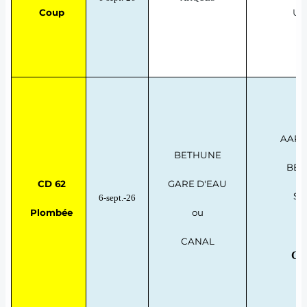
Coup
UN
AAPP
BETHUNE
BET
CD 62
GARE D'EAU
SE
6-sept.-26
Plombée
ou
CANAL
Co