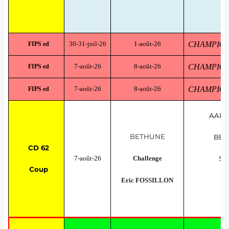
30-31-juil-26
1-août-26
CHAMPIONNA
FIPS ed
7-août-26
8-août-26
CHAMPIONN
FIPS ed
7-août-26
8-août-26
CHAMPIONN
FIPS ed
AAPP
BETHUNE
BET
CD 62
7-août-26
Challenge
SE
Coup
Eric FOSSILLON
Al