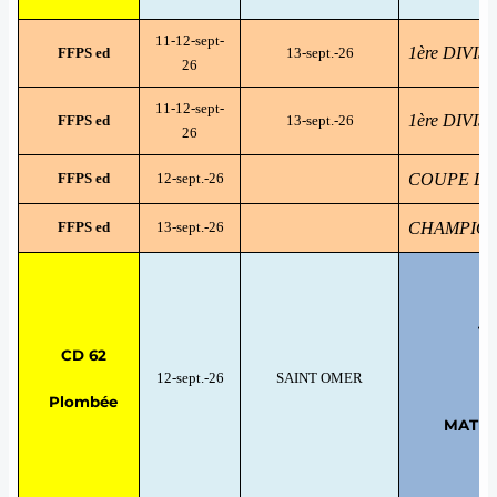
11-12-sept-
1ère DIVI
FFPS ed
13-sept.-26
26
11-12-sept-
1ère DIVI
FFPS ed
13-sept.-26
26
FFPS ed
12-sept.-26
COUPE DE
FFPS ed
13-sept.-26
CHAMPION
TE
CD 62
12-sept.-26
SAINT OMER
Plombée
MATRIX