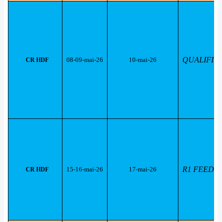
QUALIFICA
08-09-mai-26
10-mai-26
CR HDF
R1 FEEDER 
15-16-mai-26
17-mai-26
CR HDF