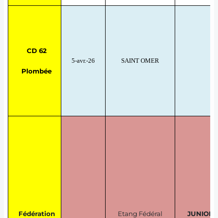
CD 62
5-avr.-26
SAINT OMER
T
Plombée
Fédération
Etang Fédéral
JUNIOR 