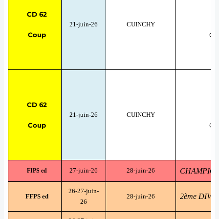
CD 62
21-juin-26
CUINCHY
Coup
GO
CD 62
21-juin-26
CUINCHY
Coup
GO
27-juin-26
28-juin-26
CHAMPIONNA
FIPS ed
26-27-juin-
2ème DIVI
FFPS ed
28-juin-26
26