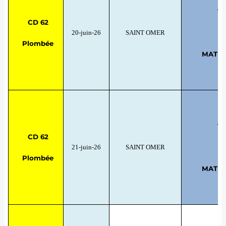
TE
CD 62
20-juin-26
SAINT OMER
Plombée
MATRIX
TE
CD 62
21-juin-26
SAINT OMER
Plombée
MATRIX