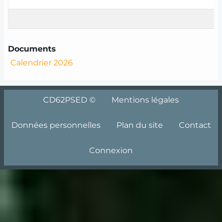
Documents
Calendrier 2026
Menu
CD62PSED ©
Mentions légales
Pied
de
Données personnelles
Plan du site
Contact
page
Connexion