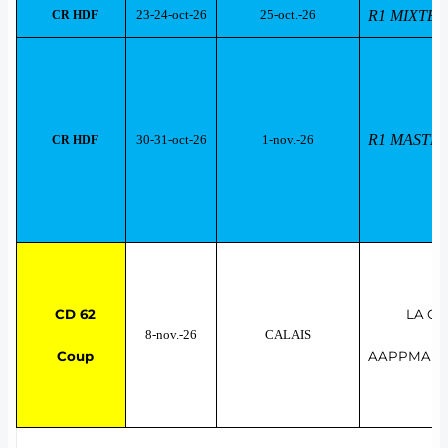
23-24-oct-26
25-oct.-26
R1 MI
CR HDF
R1 MASTER
30-31-oct-26
1-nov.-26
CR HDF
CD 62
LA GA
8-nov.-26
CALAIS
Coup
AAPPMA "Le