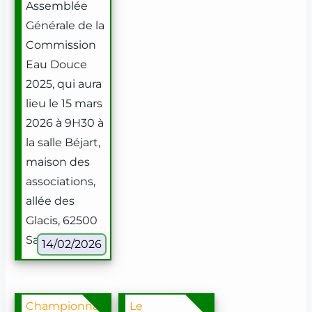
Assemblée
Générale de la
Commission
Eau Douce
2025, qui aura
lieu le 15 mars
2026 à 9H30 à
la salle Béjart,
maison des
associations,
allée des
Glacis, 62500
Saint-Omer.
14/02/2026
Championnat
Le