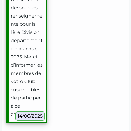
dessous les
renseigneme
nts pour la
1ère Division
département
ale au coup
2025. Merci
d’informer les
membres de
votre Club
susceptibles
de participer
à ce
championnat.
14/06/2025