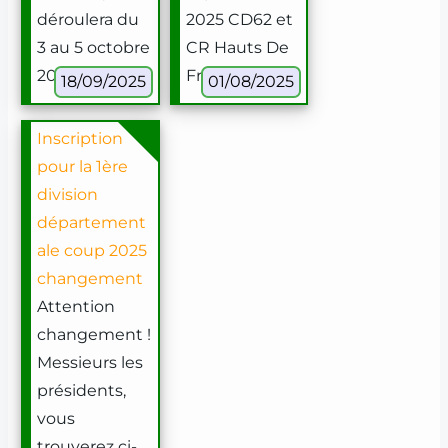
déroulera du
2025 CD62 et
3 au 5 octobre
CR Hauts De
2025.
France
18/09/2025
01/08/2025
Inscription
pour la 1ère
division
département
ale coup 2025
changement
Attention
changement !
Messieurs les
présidents,
vous
trouverez ci-