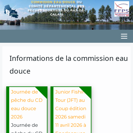
COMMISION EAU DOUCE
DU
Aller
COMITÉ DÉPARTEMENTAL DES
PÊCHES SPORTIVES DU PAS-DE-
au
CALAIS
contenu
principal
Principal
CD62PSED
Informations de la commission eau
douce
Journée de
Junior Fishing
pêche du CD
Tour (JFT) au
eau douce
Coup édition
2026
2026 samedi
Journée de
11 avril 2026 à