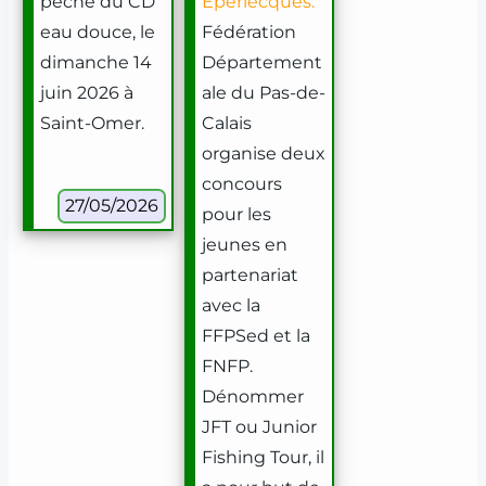
pêche du CD
Eperlecques.
eau douce, le
Fédération
dimanche 14
Département
juin 2026 à
ale du Pas-de-
Saint-Omer.
Calais
organise deux
concours
27/05/2026
pour les
jeunes en
partenariat
avec la
FFPSed et la
FNFP.
Dénommer
JFT ou Junior
Fishing Tour, il