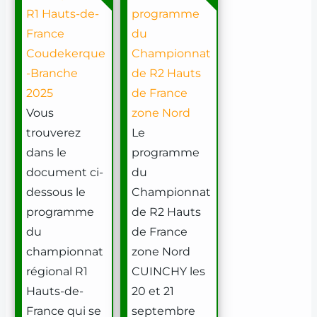
R1 Hauts-de-
programme
France
du
Coudekerque
Championnat
-Branche
de R2 Hauts
2025
de France
Vous
zone Nord
trouverez
Le
dans le
programme
document ci-
du
dessous le
Championnat
programme
de R2 Hauts
du
de France
championnat
zone Nord
régional R1
CUINCHY les
Hauts-de-
20 et 21
France qui se
septembre