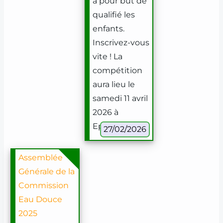
a pour but de
qualifié les
enfants.
Inscrivez-vous
vite ! La
compétition
aura lieu le
samedi 11 avril
2026 à
Eperlecques.
27/02/2026
Assemblée
Générale de la
Commission
Eau Douce
2025