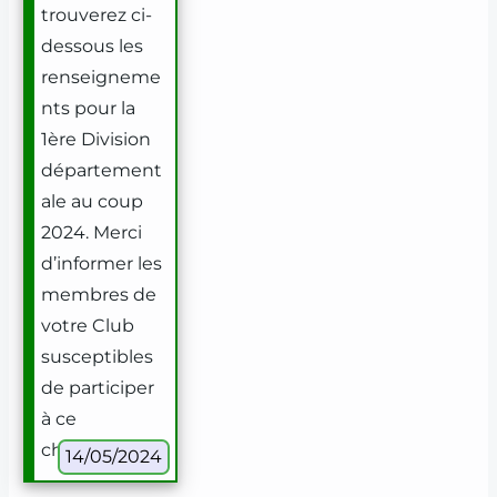
trouverez ci-
dessous les
renseigneme
nts pour la
1ère Division
département
ale au coup
2024. Merci
d’informer les
membres de
votre Club
susceptibles
de participer
à ce
championnat.
14/05/2024