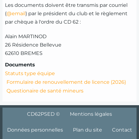
Les documents doivent être transmis par courriel
(
@email
) par le président du club et le règlement
par chèque à l'ordre du CD 62 :
Alain MARTINOD
26 Résidence Bellevue
62610 BREMES
Documents
Statuts type équipe
Formulaire de renouvellement de licence (2026)
Questionaire de santé mineurs
Menu
CD62PSED ©
Mentions légales
Pied
de
Données personnelles
Plan du site
Contact
page