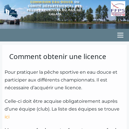
COMMISION EAU DOUCE
DU
Aller
COMITÉ DÉPARTEMENTAL DES
PÊCHES SPORTIVES DU PAS-DE-
au
CALAIS
contenu
principal
Principal
CD62PSED
Comment obtenir une licence
Pour pratiquer la pêche sportive en eau douce et
participer aux différents championnats. Il est
nécessaire d’acquérir une licence.
Celle-ci doit être acquise obligatoirement auprès
d’une équipe (club). La liste des équipes se trouve
ici