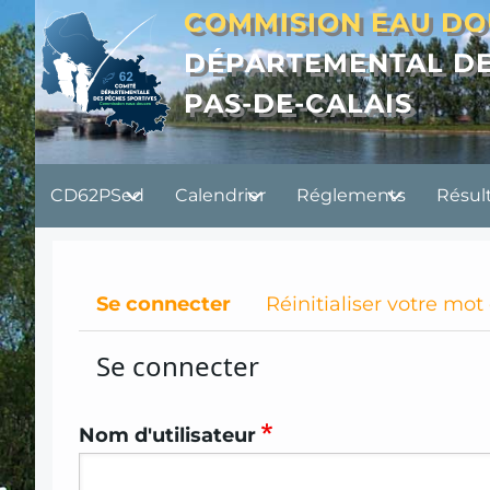
Aller
COMMISION EAU D
au
DÉPARTEMENTAL DE
contenu
PAS-DE-CALAIS
principal
Principal
CD62PSed
Calendrier
Réglements
Résul
CD62PSED
Primary
Se connecter
Réinitialiser votre mot
tabs
Se connecter
Nom d'utilisateur