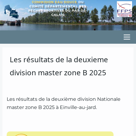
COMMISION EAU DOUCE
DU
Aller
COMITÉ DÉPARTEMENTAL DES
PÊCHES SPORTIVES DU PAS-DE-
au
CALAIS
contenu
principal
Principal
CD62PSED
Les résultats de la deuxieme
division master zone B 2025
Les résultats de la deuxième division Nationale
master zone B 2025 à Einville-au-jard.