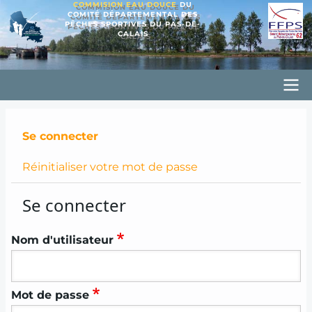
COMMISION EAU DOUCE
DU
Aller
COMITÉ DÉPARTEMENTAL DES
PÊCHES SPORTIVES DU PAS-DE-
au
CALAIS
contenu
principal
Principal
CD62PSED
Primary
Se connecter
tabs
Réinitialiser votre mot de passe
Se connecter
Nom d'utilisateur
Mot de passe